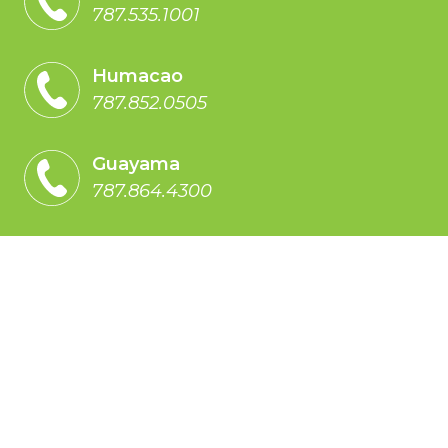
787.535.1001
Humacao
787.852.0505
Guayama
787.864.4300
CIMA
787.714.2462
Ponce
787.848.2100